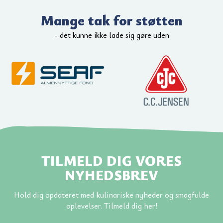
Mange tak for støtten
- det kunne ikke lade sig gøre uden
TILMELD DIG VORES
NYHEDSBREV
Hold dig opdateret med kulinariske nyheder og smagfulde
oplevelser. Tilmeld dig her!