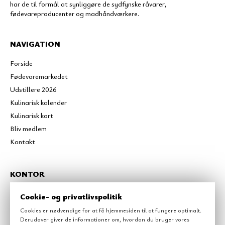
har de til formål at synliggøre de sydfynske råvarer,
fødevareproducenter og madhåndværkere.
NAVIGATION
Forside
Fødevaremarkedet
Udstillere 2026
Kulinarisk kalender
Kulinarisk kort
Bliv medlem
Kontakt
KONTOR
Kulinarisk Sydfyn
Cookie- og privatlivspolitik
Havnepladsen 2
Cookies er nødvendige for at få hjemmesiden til at fungere optimalt.
5700
Svendborg
Derudover giver de informationer om, hvordan du bruger vores