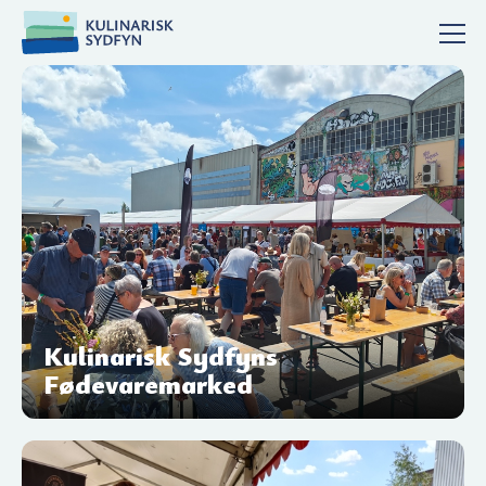
Kulinarisk Sydfyns
Fødevaremarked