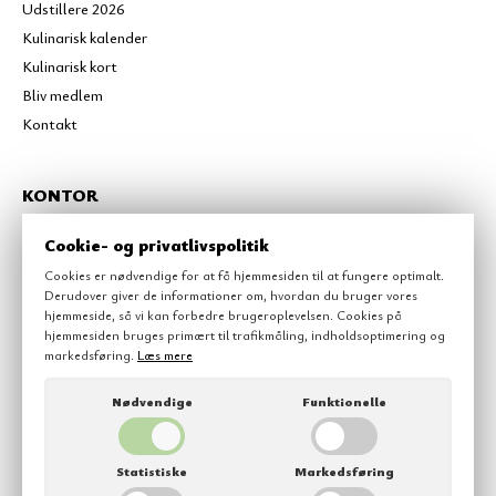
Udstillere 2026
Kulinarisk kalender
Kulinarisk kort
Bliv medlem
Kontakt
KONTOR
Kulinarisk Sydfyn
Cookie- og privatlivspolitik
Havnepladsen 2
Cookies er nødvendige for at få hjemmesiden til at fungere optimalt.
5700
Svendborg
Derudover giver de informationer om, hvordan du bruger vores
6022 2782
hjemmeside, så vi kan forbedre brugeroplevelsen. Cookies på
hjemmesiden bruges primært til trafikmåling, indholdsoptimering og
kontakt@kulinarisksydfyn.dk
markedsføring.
Læs mere
Nødvendige
Funktionelle
Statistiske
Markedsføring
© 2026 Kulinarisk Sydfyn