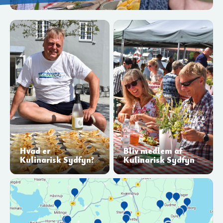
Hvad er
Bliv medlem af
Kulinarisk Sydfyn?
Kulinarisk Sydfyn