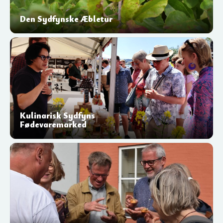
Den Sydfynske Æbletur
Kulinarisk Sydfyns
Fødevaremarked